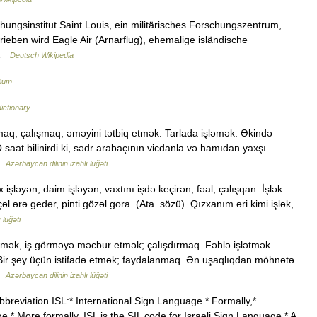
ungsinstitut Saint Louis, ein militärisches Forschungszentrum,
rieben wird Eagle Air (Arnarflug), ehemalige isländische
… …
Deutsch Wikipedia
lium
ictionary
lmaq, çalışmaq, əməyini tətbiq etmək. Tarlada işləmək. Əkində
saat bilinirdi ki, sədr arabaçının vicdanla və hamıdan yaxşı
 …
Azərbaycan dilinin izahlı lüğəti
işləyən, daim işləyən, vaxtını işdə keçirən; fəal, çalışqan. İşlək
əl ərə gedər, pinti gözəl gora. (Ata. sözü). Qızxanım əri kimi işlək,
 lüğəti
tmək, iş görməyə məcbur etmək; çalışdırmaq. Fəhlə işlətmək.
 Bir şey üçün istifadə etmək; faydalanmaq. Ən uşaqlıqdan möhnətə
 …
Azərbaycan dilinin izahlı lüğəti
breviation ISL:* International Sign Language * Formally,*
ge * More formally, ISL is the SIL code for Israeli Sign Language * A