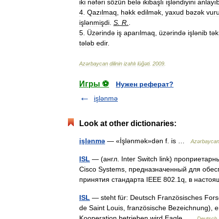
iki
nəfəri
sözün
belə
ikibaşlı
işləndiyini
anlayı
4
.
Qazılmaq
,
həkk
edilmək
,
yaxud
bəzək
vur
işlənmişdi
.
S
.
R
.
.
5
.
Üzərində
iş
aparılmaq
,
üzərində
işlənib
tək
tələb
edir
.
Azərbaycan
dilinin
izahlı
lüğəti
.
2009
.
Игры ⚽
Нужен реферат?
işlənmə
Look at other dictionaries:
işlənmə
— «İşlənmək»dən f. is …
Azərbaycan d
ISL
— (англ. Inter Switch link) проприета
Cisco Systems, предназначенный для обес
принятия стандарта IEEE 802.1q, в нас
ISL
— steht für: Deutsch Französisches Forsch
de Saint Louis, französische Bezeichnung), e
Kooperation betrieben wird Eagle …
Deutsch 