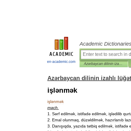
Academic Dictionarie
en-academic.com
Azərbaycan dilinin izahlı lüğəti
Azərbaycan dilinin izahlı lüğət
işlənmək
işlənmək
məch
.
1
.
Sərf
edilmək
,
istifadə
edilmək
,
işlədilib
qur
2
.
Emal
olunmaq
,
düzəldilmək
,
hazırlanıb
laz
3
.
Danışıqda
,
yazıda
tətbiq
edilmək
,
istifadə