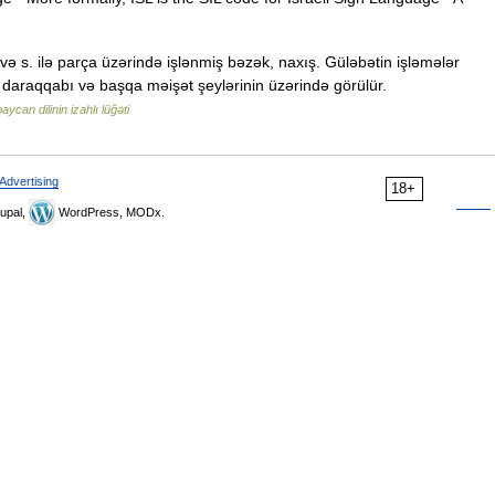
 və s. ilə parça üzərində işlənmiş bəzək, naxış. Güləbətin işləmələr
i, daraqqabı və başqa məişət şeylərinin üzərində görülür.
ycan dilinin izahlı lüğəti
Advertising
18+
upal,
WordPress, MODx.