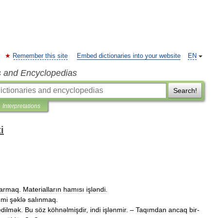
Remember this site
Embed dictionaries into your website
EN
s and Encyclopedias
Search!
Interpretations
i
tarmaq
.
Materialların
hamısı
işləndi
.
ımi
şəklə
salınmaq
.
edilmək
.
Bu
söz
köhnəlmişdir
,
indi
işlənmir
. –
Taqımdan
ancaq
bir
-