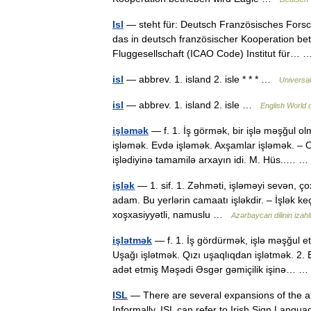
Isl
— steht für: Deutsch Französisches Forsch
das in deutsch französischer Kooperation bet
Fluggesellschaft (ICAO Code) Institut für
isl
— abbrev. 1. island 2. isle * * * …
Universa
isl
— abbrev. 1. island 2. isle …
English World d
işləmək
— f. 1. İş görmək, bir işlə məşğul o
işləmək. Evdə işləmək. Axşamlar işləmək. – O 
işlədiyinə tamamilə arxayın idi. M. Hüs..…
işlək
— 1. sif. 1. Zəhməti, işləməyi sevən, çox 
adam. Bu yerlərin camaatı işləkdir. – İşlək keç
xoşxasiyyətli, namuslu …
Azərbaycan dilinin izahlı
işlətmək
— f. 1. İş gördürmək, işlə məşğul e
Uşağı işlətmək. Qızı uşaqlıqdan işlətmək. 2.
adət etmiş Məşədi Əsgər gəmiçilik işinə…
ISL
— There are several expansions of the ab
Informally, ISL can refer to Irish Sign Langua