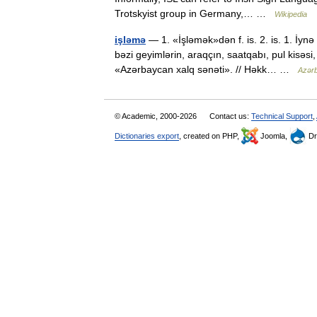
Trotskyist group in Germany,… …
Wikipedia
işləmə
— 1. «İşləmək»dən f. is. 2. is. 1. İynə
bəzi geyimlərin, araqçın, saatqabı, pul kisəs
«Azərbaycan xalq sənəti». // Həkk… …
Azərba
© Academic, 2000-2026
Contact us:
Technical Support
,
Dictionaries export
, created on PHP,
Joomla,
Dr