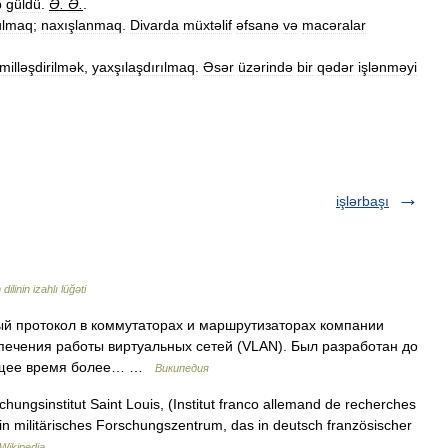
b
güldü
.
Ə
.
Ə
.
.
ulmaq
;
naxışlanmaq
.
Divarda
müxtəlif
əfsanə
və
macəralar
milləşdirilmək
,
yaxşılaşdırılmaq
.
Əsər
üzərində
bir
qədər
işlənməyi
işlərbaşı
ilinin izahlı lüğəti
рный протокол в коммутаторах и маршрутизаторах компании
печения работы виртуальных сетей (VLAN). Был разработан до
тоящее время более… …
Википедия
ungsinstitut Saint Louis, (Institut franco allemand de recherches
in militärisches Forschungszentrum, das in deutsch französischer
Wikipedia